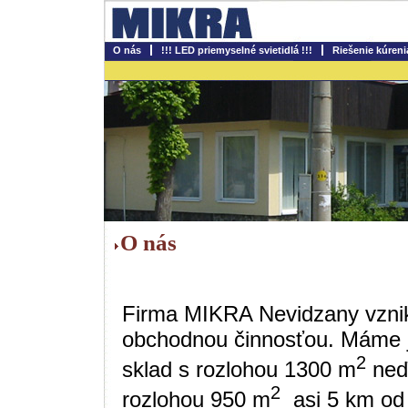
O nás
!!! LED priemyselné svietidlá !!!
Riešenie kúreni
O nás
Firma MIKRA Nevidzany vznik
obchodnou činnosťou. Máme je
2
sklad s rozlohou 1300 m
neďa
2
rozlohou 950 m
asi 5 km od 