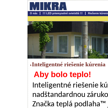
O nás
!!! LED priemyselné svietidlá !!!
Riešenie kúreni
Inteligentné riešenie kúrenia
Aby bolo teplo!
Inteligentné riešenie k
nadštandardnou zárukou
Značka teplá podlaha™