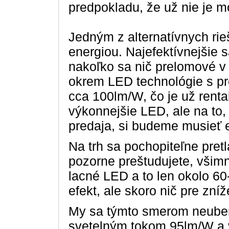
predpokladu, že už nie je mo
Jedným z alternatívnych rieš
energiou. Najefektívnejšie s
nakoľko sa nič prelomové 
okrem LED technológie s pr
cca 100lm/W, čo je už rentab
výkonnejšie LED, ale na to
predaja, si budeme musieť e
Na trh sa pochopiteľne pretlá
pozorne preštudujete, všimn
lacné LED a to len okolo 60
efekt, ale skoro nič pre zní
My sa týmto smerom neuber
svetelným tokom 95lm/W a 