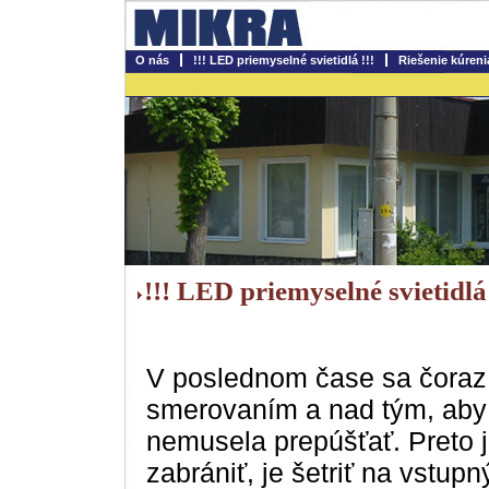
O nás
!!! LED priemyselné svietidlá !!!
Riešenie kúreni
!!! LED priemyselné svietidlá 
V poslednom čase sa čoraz 
smerovaním a nad tým, aby p
nemusela prepúšťať. Preto
zabrániť, je šetriť na vstup